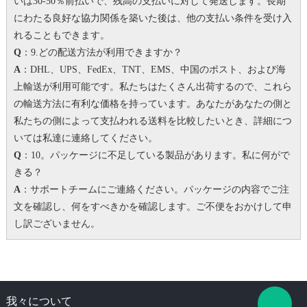
いは30-50％前払いで、残高の支払いに対して発送します。
長期
にわたる良好な協力関係を築いた後は、他の支払い条件を受け入
れることもできます。
Q
：9.どの配送方法が利用できますか？
A
：DHL、UPS、FedEx、TNT、EMS、中国のポスト、および海
上輸送が利用可能です。私たちはたくさん出荷するので、これら
の輸送方法に有利な価格を持っています。
あなたがあなたの側と
私たちの側によって支払われる送料を比較したいとき、詳細につ
いては私達に連絡してください。
Q
：10。パッケージに不足している製品があります。
私に何がで
きる？
A
：サポートチームにご連絡ください。パッケージの内容でご注
文を確認し、何をすべきかを確認します。
ご不便をおかけして申
し訳ございません。
我々について