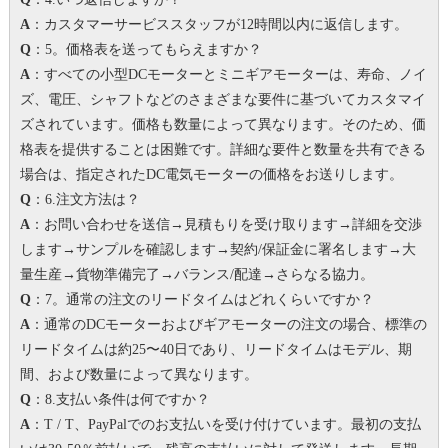
A
：カスタマーサービススタッフが12時間以内に返信します。
Q
：5。価格表を送ってもらえますか？
A
：すべての小型DCモーターとミニギアモーターは、寿命、ノイ
ズ、電圧、シャフトなどのさまざまな要件に基づいてカスタマイ
ズされています。価格も数量によって異なります。
そのため、価
格表を提供することは困難です。
詳細な要件と数量を共有できる
場合は、指定されたDC電気モーターの価格をお送りします。
Q
：6.注文方法は？
A
：お問い合わせを送信→見積もりを受け取ります→詳細を交渉
します→サンプルを確認します→契約/保証金に署名します→大
量生産→貨物準備完了→バランス/配達→さらなる協力。
Q
：7。
通常の注文のリードタイムはどれくらいですか？
A
：通常のDCモーターおよびギアモーターの注文の場合、標準の
リードタイムは約25〜40日であり、リードタイムはモデル、期
間、および数量によって異なります。
Q
：8.支払い条件は何ですか？
A
：T / T、PayPalでのお支払いを受け付けています。
最初の支払