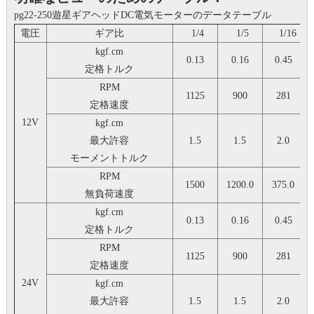
pg22-250遊星ギアヘッドDC電気モーターのデータテーブル
電圧
ギア比
1/4
1/5
1/16
kgf.cm
0.13
0.16
0.45
定格トルク
RPM
1125
900
281
定格速度
12V
kgf.cm
最大許容
1.5
1.5
2.0
モーメントトルク
RPM
1500
1200.0
375.0
無負荷速度
kgf.cm
0.13
0.16
0.45
定格トルク
RPM
1125
900
281
定格速度
24V
kgf.cm
最大許容
1.5
1.5
2.0