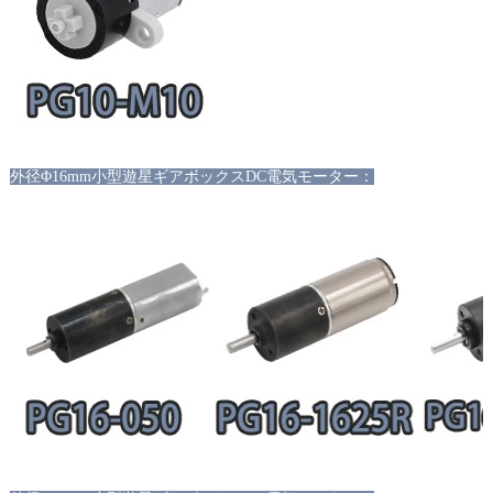
外径
Φ16mm小型遊星ギアボックスDC電気モーター：