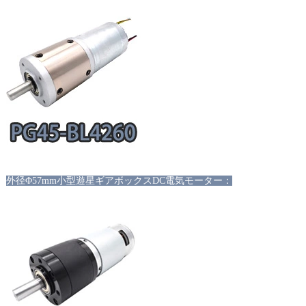
外径Φ57mm小型遊星ギアボックスDC電気モーター：