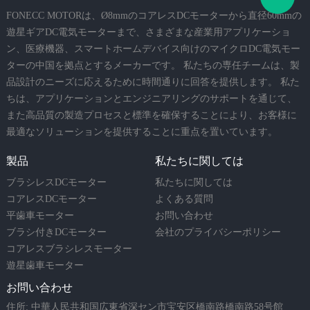
FONECC MOTORは、Ø8mmのコアレスDCモーターから直径60mmの
遊星ギアDC電気モーターまで、さまざまな産業用アプリケーショ
ン、医療機器、スマートホームデバイス向けのマイクロDC電気モー
ターの中国を拠点とするメーカーです。 私たちの専任チームは、製
品設計のニーズに応えるために時間通りに回答を提供します。 私た
ちは、アプリケーションとエンジニアリングのサポートを通じて、
また高品質の製造プロセスと標準を確保することにより、お客様に
最適なソリューションを提供することに重点を置いています。
製品
私たちに関しては
ブラシレスDCモーター
私たちに関しては
コアレスDCモーター
よくある質問
平歯車モーター
お問い合わせ
ブラシ付きDCモーター
会社のプライバシーポリシー
コアレスブラシレスモーター
遊星歯車モーター
お問い合わせ
住所: 中華人民共和国広東省深セン市宝安区橋南路橋南路58号館