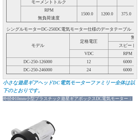
モーメントトルク
RPM
1500.0
1200.0
375.0
無負荷速度
シングルモーターDC-250DC電気モーター仕様のデータテーブル
無負
定格電圧
モデル
スピード
VDC
RPM
DC-250-126000
12
6000
DC-250-246000
24
6000
小さな遊星ギアヘッドDC電気モーターファミリー全体は以
下のとおりです。
外径
Φ10mm小型プラスチック遊星ギアボックスDC電気モーター：