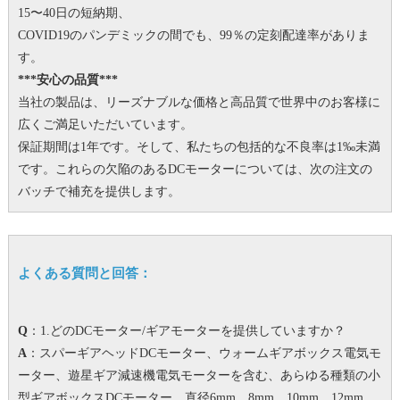
15〜40日の短納期、
COVID19のパンデミックの間でも、99％の定刻配達率がありま
す。
***安心の品質***
当社の製品は、リーズナブルな価格と高品質で世界中のお客様に
広くご満足いただいています。
保証期間は1年です。
そして、私たちの包括的な不良率は1‰未満
です。
これらの欠陥のあるDCモーターについては、次の注文の
バッチで補充を提供します。
よくある質問と回答：
Q
：1.どのDCモーター/ギアモーターを提供していますか？
A
：スパーギアヘッドDCモーター、ウォームギアボックス電気モ
ーター、遊星ギア減速機電気モーターを含む、あらゆる種類の小
型ギアボックスDCモーター。
直径6mm、8mm、10mm、12mm、