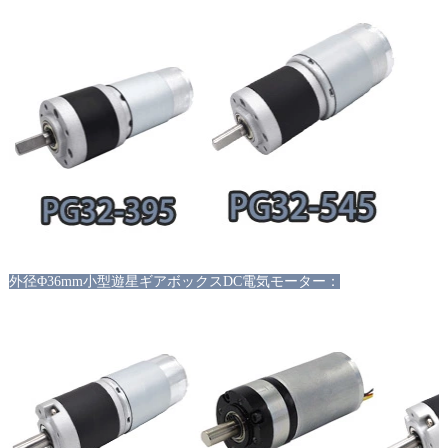
外径
Φ36mm小型遊星ギアボックスDC電気モーター：