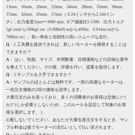
13mm、16mm、20mm、22mm、24mm、28mm、32mm、36mm、
37mm、42mm、45mm、57mm（ 0.24インチから2.244イン
チ）;
出力速度5rpm〜3000 rpm;
ギア減速比5-1500、出力トルク
1gf.cmから500kgf.cm（0.098mN.mから49Nm、0.014oz.inから
7000oz.in）。
長い寿命と信頼性の高いスムーズな走行。
Q
：2.工具費を提供できれば、新しいモーターを開発することは
できますか？
A
： はい。
性能、サイズ、年間数量、目標価格などの詳細な要件
を教えてください。その後、評価を行い、提案を提供します。
Q
：3.サンプルを入手できますか？
A
：サンプルのほとんどは無料です。一部の高価なモーターは、
一括注文価格の2倍の価格を請求します。
大量注文のみを扱っており、多くの消費者のお客様は交換に1つ
か2つしか必要としないため、このルールを設定して対象のお客
様を選択します。
:)
心配しないでください、あなたが大量生産注文をするとき、サン
プル料金は後でモーターの支払いとして払い戻されます。
Q
：4.いつ返信しますか？