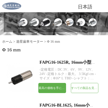
日本語
ホーム
>
遊星歯車モーター
>
Φ 16 mm
Φ 16 mm
FAPG16-1625R, 16mm小型金属プラネタリギアヘッドDC電気モーター
-定格電圧：DC 3V、6V、9V、12V、
24V -定格トルク：最大。 3.5Kgf-cm -
サイズ：Φ16* L TBD -シャフト：
Φ3mmDカット0.5mm -エンコーダー：
磁気エンコーダー -MOQ：500個
最高の価格を手に入れよう
すべての製品を見てください
FAPG16-BL1625, 16mm小型金属プラネタリギアヘッドDC電気モーター