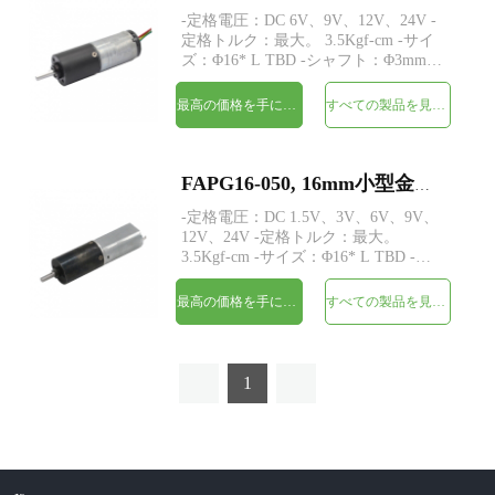
-定格電圧：DC 6V、9V、12V、24V -
定格トルク：最大。 3.5Kgf-cm -サイ
ズ：Φ16* L TBD -シャフト：Φ3mmD
カット0.5mm -制御：ホールセンサー
付きの内蔵ドライバーボード -MOQ：
最高の価格を手に入れよう
すべての製品を見てください
500個
FAPG16-050, 16mm小型金属プラネタリギアヘッドDC電気モーター
-定格電圧：DC 1.5V、3V、6V、9V、
12V、24V -定格トルク：最大。
3.5Kgf-cm -サイズ：Φ16* L TBD -シ
ャフト：Φ3mmDカット0.5mm -エンコ
ーダー：磁気エンコーダー -MOQ：
最高の価格を手に入れよう
すべての製品を見てください
500個
1