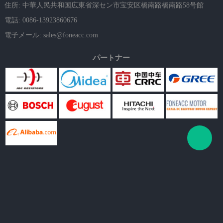
住所: 中華人民共和国広東省深セン市宝安区橋南路橋南路58号館
電話: 0086-13923860676
電子メール:
sales@foneacc.com
パートナー