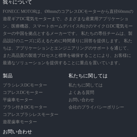
我々について
FONECC MOTORは、Ø8mmのコアレスDCモーターから直径60mmの
遊星ギアDC電気モーターまで、さまざまな産業用アプリケーショ
ン、医療機器、スマートホームデバイス向けのマイクロDC電気モー
ターの中国を拠点とするメーカーです。 私たちの専任チームは、製
品設計のニーズに応えるために時間通りに回答を提供します。 私た
ちは、アプリケーションとエンジニアリングのサポートを通じて、
また高品質の製造プロセスと標準を確保することにより、お客様に
最適なソリューションを提供することに重点を置いています。
製品
私たちに関しては
ブラシレスDCモーター
私たちに関しては
コアレスDCモーター
よくある質問
平歯車モーター
お問い合わせ
ブラシ付きDCモーター
会社のプライバシーポリシー
コアレスブラシレスモーター
遊星歯車モーター
お問い合わせ