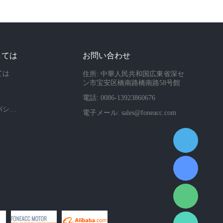
しては
お問い合わせ
ては
住所: 中華人民共和国広東省深セ
ン市宝安区橋南路橋南路58号館
電話: 0086-13923860676
会社のプライバシーポリシー
電子メール:
sales@foneacc.com