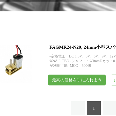
エンコーダー
FAGMR24-N20, 24mm小
-定格電圧：DC 1.5V、3V、6V、9V、12V
Φ24* L TBD -シャフト：Φ3mmDカ
が利用可能 -MOQ：500個
最高の価格を手に入れよう
1