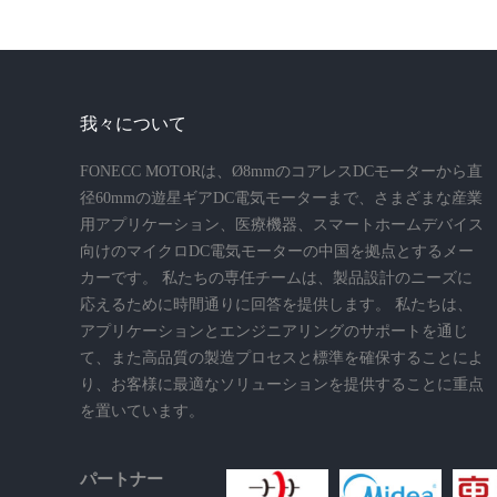
我々について
FONECC MOTORは、Ø8mmのコアレスDCモーターから直
径60mmの遊星ギアDC電気モーターまで、さまざまな産業
用アプリケーション、医療機器、スマートホームデバイス
向けのマイクロDC電気モーターの中国を拠点とするメー
カーです。 私たちの専任チームは、製品設計のニーズに
応えるために時間通りに回答を提供します。 私たちは、
アプリケーションとエンジニアリングのサポートを通じ
て、また高品質の製造プロセスと標準を確保することによ
り、お客様に最適なソリューションを提供することに重点
を置いています。
パートナー