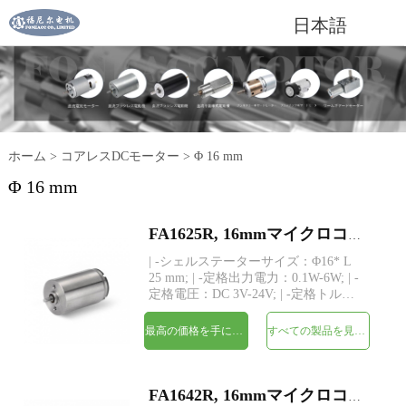
日本語
ホーム
>
コアレスDCモーター
>
Φ 16 mm
Φ 16 mm
FA1625R, 16mmマイクロコアレスブラシDC電気モーター
| -シェルステーターサイズ：Φ16* L
25 mm; | -定格出力電力：0.1W-6W; | -
定格電圧：DC 3V-24V; | -定格トル
ク：最大21 gf-cm; | -シャフト：
Φ1.5mm、長さカスタム; | -構造：永久
最高の価格を手に入れよう
すべての製品を見てください
磁石コアレス巻線 | -MOQ：500個
FA1642R, 16mmマイクロコアレスブラシDC電気モーター