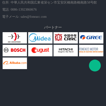
住所: 中華人民共和国広東省深セン市宝安区橋南路橋南路58号館
電話: 0086-13923860676
電子メール:
sales@foneacc.com
パートナー