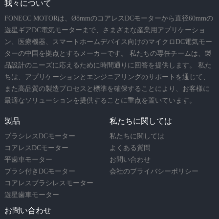
我々について
FONECC MOTORは、Ø8mmのコアレスDCモーターから直径60mmの
遊星ギアDC電気モーターまで、さまざまな産業用アプリケーショ
ン、医療機器、スマートホームデバイス向けのマイクロDC電気モー
ターの中国を拠点とするメーカーです。 私たちの専任チームは、製
品設計のニーズに応えるために時間通りに回答を提供します。 私た
ちは、アプリケーションとエンジニアリングのサポートを通じて、
また高品質の製造プロセスと標準を確保することにより、お客様に
最適なソリューションを提供することに重点を置いています。
製品
私たちに関しては
ブラシレスDCモーター
私たちに関しては
コアレスDCモーター
よくある質問
平歯車モーター
お問い合わせ
ブラシ付きDCモーター
会社のプライバシーポリシー
コアレスブラシレスモーター
遊星歯車モーター
お問い合わせ