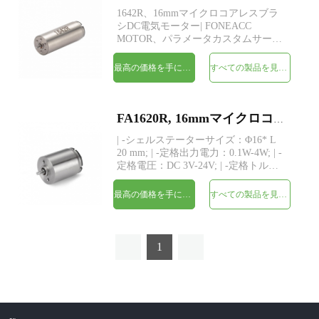
1642R、16mmマイクロコアレスブラ
シDC電気モーター| FONEACC
MOTOR、パラメータカスタムサービ
スをご利用いただけます。
最高の価格を手に入れよう
すべての製品を見てください
FA1620R, 16mmマイクロコアレスブラシDC電気モーター
| -シェルステーターサイズ：Φ16* L
20 mm; | -定格出力電力：0.1W-4W; | -
定格電圧：DC 3V-24V; | -定格トル
ク：最大21 gf-cm; | -シャフト：
Φ1.5mm、長さカスタム; | -構造：永久
最高の価格を手に入れよう
すべての製品を見てください
磁石コアレス巻線 | -MOQ：500個
1