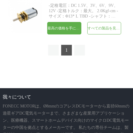
-定格電圧：DC 1.5V、3V、6V、9V、
12V -定格トルク：最大。 2.0Kgf-cm -
サイズ：Φ13* L TBD -シャフト：
Φ3mmDカット0.5mm、M3、M4、カ
スタム -エンコーダ：磁気エンコーダ
最高の価格を手に入れよう
すべての製品を見てください
が利用可能 -MOQ：500個
1
我々について
FONECC MOTORは、Ø8mmのコアレスDCモーターから直径60mmの
遊星ギアDC電気モーターまで、さまざまな産業用アプリケーショ
ン、医療機器、スマートホームデバイス向けのマイクロDC電気モー
ターの中国を拠点とするメーカーです。 私たちの専任チームは、製