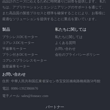
品設計のニーズに応えるために時間通りに回答を提供します。 私た
ちは、アプリケーションとエンジニアリングのサポートを通じて、
また高品質の製造プロセスと標準を確保することにより、お客様に
最適なソリューションを提供することに重点を置いています。
製品
私たちに関しては
ブラシレスDCモーター
私たちに関しては
コアレスDCモーター
よくある質問
平歯車モーター
お問い合わせ
ブラシ付きDCモーター
会社のプライバシーポリシー
コアレスブラシレスモーター
遊星歯車モーター
お問い合わせ
住所: 中華人民共和国広東省深セン市宝安区橋南路橋南路58号館
電話: 0086-13923860676
電子メール:
sales@foneacc.com
パートナー