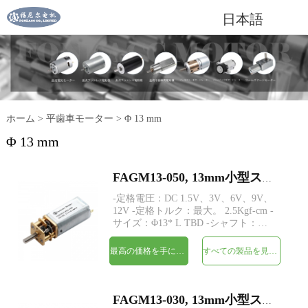
日本語
ホーム
>
平歯車モーター
>
Φ 13 mm
Φ 13 mm
FAGM13-050, 13mm小型スパーギアヘッドDC電気モーター
-定格電圧：DC 1.5V、3V、6V、9V、
12V -定格トルク：最大。 2.5Kgf-cm -
サイズ：Φ13* L TBD -シャフト：
Φ3mmDカット0.5mm、M3、M4、カ
スタム -エンコーダ：磁気エンコーダ
最高の価格を手に入れよう
すべての製品を見てください
が利用可能 -MOQ：500個
FAGM13-030, 13mm小型スパーギアヘッドDC電気モーター