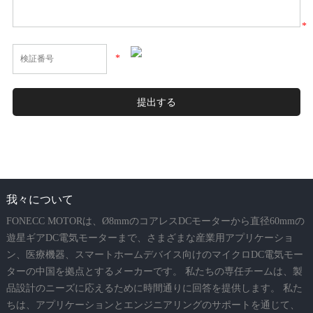
*
*
我々について
FONECC MOTORは、Ø8mmのコアレスDCモーターから直径60mmの
遊星ギアDC電気モーターまで、さまざまな産業用アプリケーショ
ン、医療機器、スマートホームデバイス向けのマイクロDC電気モー
ターの中国を拠点とするメーカーです。 私たちの専任チームは、製
品設計のニーズに応えるために時間通りに回答を提供します。 私た
ちは、アプリケーションとエンジニアリングのサポートを通じて、