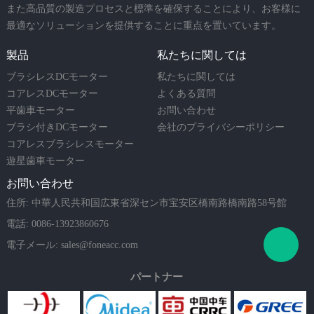
また高品質の製造プロセスと標準を確保することにより、お客様に
最適なソリューションを提供することに重点を置いています。
製品
私たちに関しては
ブラシレスDCモーター
私たちに関しては
コアレスDCモーター
よくある質問
平歯車モーター
お問い合わせ
ブラシ付きDCモーター
会社のプライバシーポリシー
コアレスブラシレスモーター
遊星歯車モーター
お問い合わせ
住所: 中華人民共和国広東省深セン市宝安区橋南路橋南路58号館
電話: 0086-13923860676
電子メール:
sales@foneacc.com
パートナー