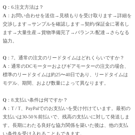
Q
：6.注文方法は？
A
：お問い合わせを送信→見積もりを受け取ります→詳細を
交渉します→サンプルを確認します→契約/保証金に署名し
ます→大量生産→貨物準備完了→バランス/配達→さらなる
協力。
Q
：7。
通常の注文のリードタイムはどれくらいですか？
A
：通常のDCモーターおよびギアモーターの注文の場合、
標準のリードタイムは約25〜40日であり、リードタイムは
モデル、期間、および数量によって異なります。
Q
：8.支払い条件は何ですか？
A
：T / T、PayPalでのお支払いを受け付けています。
最初の
支払いは30-50％前払いで、残高の支払いに対して発送しま
す。
長期にわたる良好な協力関係を築いた後は、他の支払
い条件を受け入れることもできます。