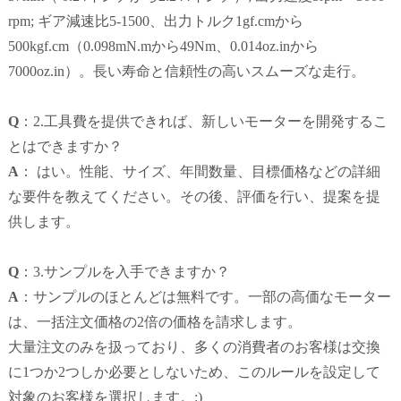
rpm;
ギア減速比5-1500、出力トルク1gf.cmから
500kgf.cm（0.098mN.mから49Nm、0.014oz.inから
7000oz.in）。
長い寿命と信頼性の高いスムーズな走行。
Q
：2.工具費を提供できれば、新しいモーターを開発するこ
とはできますか？
A
： はい。
性能、サイズ、年間数量、目標価格などの詳細
な要件を教えてください。その後、評価を行い、提案を提
供します。
Q
：3.サンプルを入手できますか？
A
：サンプルのほとんどは無料です。一部の高価なモーター
は、一括注文価格の2倍の価格を請求します。
大量注文のみを扱っており、多くの消費者のお客様は交換
に1つか2つしか必要としないため、このルールを設定して
対象のお客様を選択します。
:)