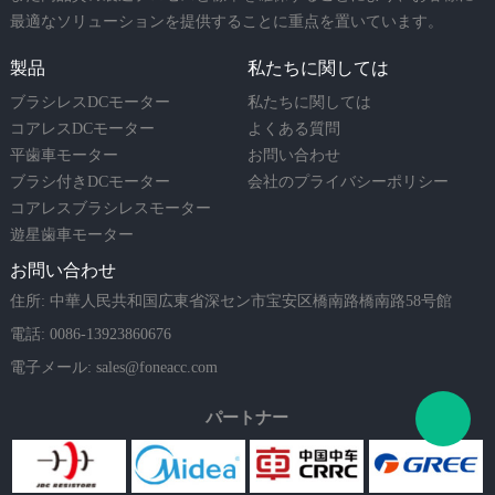
最適なソリューションを提供することに重点を置いています。
製品
私たちに関しては
ブラシレスDCモーター
私たちに関しては
コアレスDCモーター
よくある質問
平歯車モーター
お問い合わせ
ブラシ付きDCモーター
会社のプライバシーポリシー
コアレスブラシレスモーター
遊星歯車モーター
お問い合わせ
住所: 中華人民共和国広東省深セン市宝安区橋南路橋南路58号館
電話: 0086-13923860676
電子メール:
sales@foneacc.com
パートナー