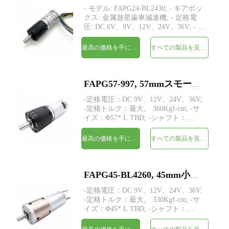
- モデル: FAPG24-BL2430; - ギアボッ
クス: 金属遊星歯車減速機; - 定格電
圧: DC 6V、9V、12V、24V、36V; - 定
格トルク: 最大。 15kgf-cm; - サイズ:
Φ24* L TBD; - シャフト : 同心ドライ
最高の価格を手に入れよう
すべての製品を見てください
ブシャフト、Φ6mm D カット
0.5mm、カスタム。 - 整流: ブラシレ
ス、PWM 駆動。 構造：永久磁石。 -
制御: ホール センサーを備えた内蔵ド
FAPG57-997, 57mmスモールメタルプラネタリギアヘッドDC電気モーター
ライバー ボード。 - MOQ: 500 PC;
-定格電圧：DC 9V、12V、24V、36V;
-定格トルク：最大。 360Kgf-cm; -サ
イズ：Φ57* L TBD; -シャフト：
Φ12mmDカット4mm、カスタム; -エン
コーダー：磁気エンコーダー; -
最高の価格を手に入れよう
すべての製品を見てください
MOQ：500個
FAPG45-BL4260, 45mm小型金属プラネタリギアヘッドDC電気モーター
-定格電圧：DC 9V、12V、24V、36V;
-定格トルク：最大。 330Kgf-cm; -サ
イズ：Φ45* L TBD; -シャフト：
Φ10mmDカット2mm; -制御：ホールセ
ンサーを備えた内蔵ドライバーボー