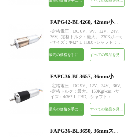
最高の価格を手に入れよう
すべての製品を見てください
ド。 -MOQ：500個
FAPG42-BL4260, 42mm小型金属プラネタリギアヘッドDC電気モーター
-定格電圧：DC 6V、9V、12V、24V、
36V; -定格トルク：最大。 230Kgf-cm;
-サイズ：Φ42* L TBD; -シャフト：
Φ8mmDカット1mm; -制御：ホールセ
ンサーを備えた内蔵ドライバーボー
最高の価格を手に入れよう
すべての製品を見てください
ド。 -MOQ：500個
FAPG36-BL3657, 36mm小型金属プラネタリギアヘッドDC電気モーター
-定格電圧：DC 9V、12V、24V、36V;
-定格トルク：最大。 150Kgf-cm; -サ
イズ：Φ36* L TBD; -シャフト：
Φ8mmDカット1mm; -制御：内蔵ドラ
イバー/Wホールセンサー; -MOQ：500
最高の価格を手に入れよう
すべての製品を見てください
個
FAPG36-BL3650, 36mmスモールメタルプラネタリギアヘッドDC電気モーター