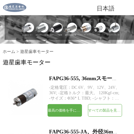
日本語
ホーム
>
遊星歯車モーター
遊星歯車モーター
FAPG36-555, 36mmスモールメタルプラネタリギアヘッドDC電気モーター
-定格電圧：DC 6V、9V、12V、24V、
36V; -定格トルク：最大。 120Kgf-cm;
-サイズ：Φ36* L TBD; -シャフト：
Φ8mmDカット1mm; -エンコーダー：
磁気エンコーダー; -MOQ：500個
最高の価格を手に入れよう
すべての製品を見てください
FAPG36-555-JA、外径36mm遊星歯車付き永久磁石DCモーター、磁気エンコーダー付き