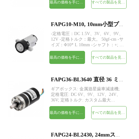
磁気エンコーダー -MOQ：500個
最高の価格を手に入れよう
すべての製品を見てください
FAPG10-M10, 10mm小型プラスチックプラネタリギアヘッドDC電気モーター
-定格電圧：DC 1.5V、3V、6V、9V、
12V -定格トルク：最大。 50gf-cm -サ
イズ：Φ10* L 10mm -シャフト：+; D
カット; ピニオン -エンコーダー：磁
気エンコーダー -MOQ：500個
最高の価格を手に入れよう
すべての製品を見てください
FAPG36-BL3640 直径 36 ミリメートル遊星歯車ブラシレス DC 電気モーター
ギアボックス: 金属遊星歯車減速機;
定格電圧: DC 6V、9V、12V、24V、
36V; 定格トルク: カスタム最大
100Kgf-cm。 定格出力電力: カスタム
最大 35W; サイズ : Φ36* L 未定; シャ
最高の価格を手に入れよう
すべての製品を見てください
フト径：Ø8 / Ø10mm MOQ: 500個。
FAPG24-BL2430, 24mmスモールメタルプラネタリギアヘッドDC電気モーター