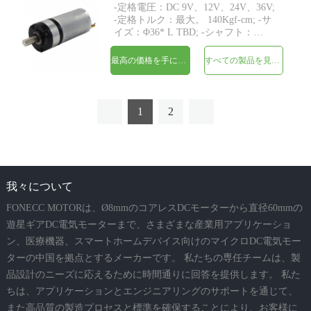
-定格電圧：DC 9V、12V、24V、36V;
-定格トルク：最大。 140Kgf-cm; -サ
イズ：Φ36* L TBD; -シャフト：
Φ8mmDカット1mm; -制御：ホールセ
ンサーを備えた内蔵ドライバーボー
最高の価格を手に入れよう
すべての製品を見てください
ド。 -MOQ：500個
1
2
我々について
FONECC MOTORは、Ø8mmのコアレスDCモーターから直径60mmの
遊星ギアDC電気モーターまで、さまざまな産業用アプリケーショ
ン、医療機器、スマートホームデバイス向けのマイクロDC電気モー
ターの中国を拠点とするメーカーです。 私たちの専任チームは、製
品設計のニーズに応えるために時間通りに回答を提供します。 私た
ちは、アプリケーションとエンジニアリングのサポートを通じて、
また高品質の製造プロセスと標準を確保することにより、お客様に