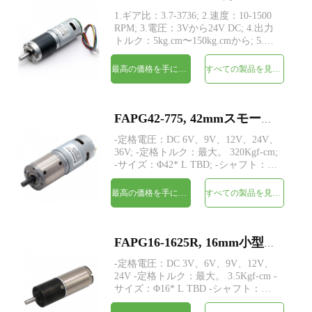
1.ギア比：3.7-3736; 2.速度：10-1500
RPM; 3.電圧：3Vから24V DC; 4.出力
トルク：5kg.cm〜150kg.cmから; 5.同
心ドライブシャフトを備えた遊星歯車
構造;6.大きなトルクと低騒音; 7.エン
最高の価格を手に入れよう
すべての製品を見てください
コーダー：磁気エンコーダー12 PPR;
FAPG42-775, 42mmスモールメタルプラネタリギアヘッドDC電気モーター
-定格電圧：DC 6V、9V、12V、24V、
36V; -定格トルク：最大。 320Kgf-cm;
-サイズ：Φ42* L TBD; -シャフト：
Φ8mmDカット1mm; -エンコーダー：
磁気/光学エンコーダー; -MOQ：500個
最高の価格を手に入れよう
すべての製品を見てください
FAPG16-1625R, 16mm小型金属プラネタリギアヘッドDC電気モーター
-定格電圧：DC 3V、6V、9V、12V、
24V -定格トルク：最大。 3.5Kgf-cm -
サイズ：Φ16* L TBD -シャフト：
Φ3mmDカット0.5mm -エンコーダー：