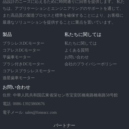
品設計のニーズに応えるために時間通りに回答を提供します。 私た
ちは、アプリケーションとエンジニアリングのサポートを通じて、
また高品質の製造プロセスと標準を確保することにより、お客様に
最適なソリューションを提供することに重点を置いています。
製品
私たちに関しては
ブラシレスDCモーター
私たちに関しては
コアレスDCモーター
よくある質問
平歯車モーター
お問い合わせ
ブラシ付きDCモーター
会社のプライバシーポリシー
コアレスブラシレスモーター
遊星歯車モーター
お問い合わせ
住所: 中華人民共和国広東省深セン市宝安区橋南路橋南路58号館
電話: 0086-13923860676
電子メール:
sales@foneacc.com
パートナー