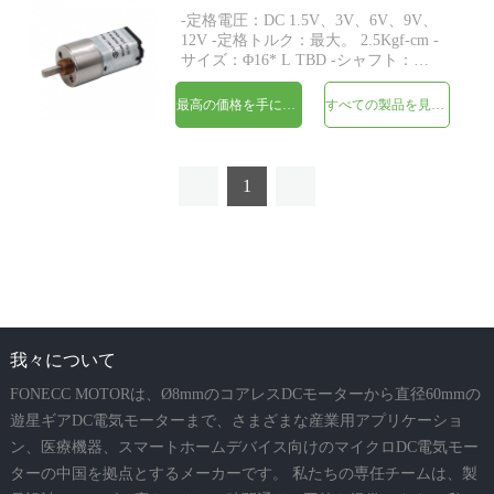
-定格電圧：DC 1.5V、3V、6V、9V、
12V -定格トルク：最大。 2.5Kgf-cm -
サイズ：Φ16* L TBD -シャフト：
Φ3mmDカット0.5mm、M3、M4、カ
スタム -エンコーダ：磁気エンコーダ
最高の価格を手に入れよう
すべての製品を見てください
が利用可能 -MOQ：500個
1
我々について
FONECC MOTORは、Ø8mmのコアレスDCモーターから直径60mmの
遊星ギアDC電気モーターまで、さまざまな産業用アプリケーショ
ン、医療機器、スマートホームデバイス向けのマイクロDC電気モー
ターの中国を拠点とするメーカーです。 私たちの専任チームは、製