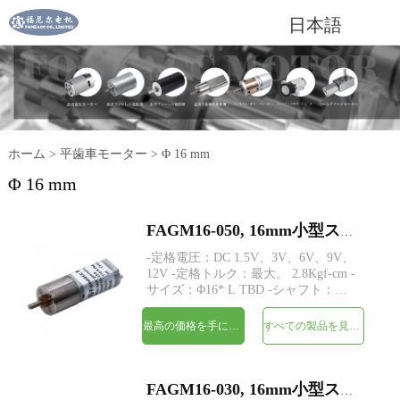
日本語
ホーム
>
平歯車モーター
>
Φ 16 mm
Φ 16 mm
FAGM16-050, 16mm小型スパーギアヘッドDC電気モーター
-定格電圧：DC 1.5V、3V、6V、9V、
12V -定格トルク：最大。 2.8Kgf-cm -
サイズ：Φ16* L TBD -シャフト：
Φ3mmDカット0.5mm、M3、M4、カ
スタム -エンコーダ：磁気エンコーダ
最高の価格を手に入れよう
すべての製品を見てください
が利用可能 -MOQ：500個
FAGM16-030, 16mm小型スパーギアヘッドDC電気モーター