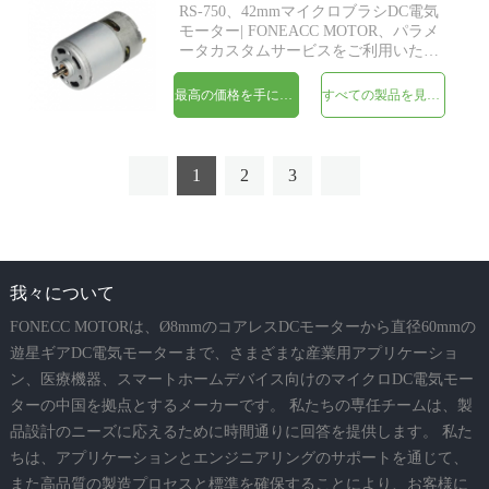
RS-750、42mmマイクロブラシDC電気
モーター| FONEACC MOTOR、パラメ
ータカスタムサービスをご利用いただ
けます。
最高の価格を手に入れよう
すべての製品を見てください
1
2
3
我々について
FONECC MOTORは、Ø8mmのコアレスDCモーターから直径60mmの
遊星ギアDC電気モーターまで、さまざまな産業用アプリケーショ
ン、医療機器、スマートホームデバイス向けのマイクロDC電気モー
ターの中国を拠点とするメーカーです。 私たちの専任チームは、製
品設計のニーズに応えるために時間通りに回答を提供します。 私た
ちは、アプリケーションとエンジニアリングのサポートを通じて、
また高品質の製造プロセスと標準を確保することにより、お客様に