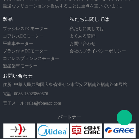
最適なソリューションを提供することに重点を置いています。
製品
私たちに関しては
ブラシレスDCモーター
私たちに関しては
コアレスDCモーター
よくある質問
平歯車モーター
お問い合わせ
ブラシ付きDCモーター
会社のプライバシーポリシー
コアレスブラシレスモーター
遊星歯車モーター
お問い合わせ
住所: 中華人民共和国広東省深セン市宝安区橋南路橋南路58号館
電話: 0086-13923860676
電子メール:
sales@foneacc.com
パートナー