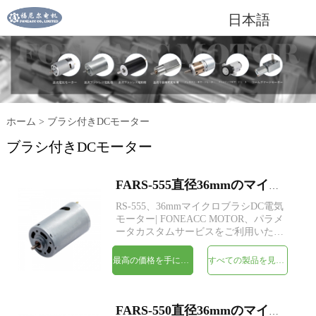
日本語
ホーム
>
ブラシ付きDCモーター
ブラシ付きDCモーター
FARS-555直径36mmのマイクロブラシDC電気モーター
RS-555、36mmマイクロブラシDC電気
モーター| FONEACC MOTOR、パラメ
ータカスタムサービスをご利用いただ
けます。
最高の価格を手に入れよう
すべての製品を見てください
FARS-550直径36mmのマイクロブラシDC電気モーター