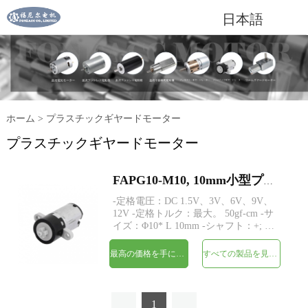
日本語
ホーム
>
プラスチックギヤードモーター
プラスチックギヤードモーター
FAPG10-M10, 10mm小型プラスチックプラネタリギアヘッドDC電気モーター
-定格電圧：DC 1.5V、3V、6V、9V、
12V -定格トルク：最大。 50gf-cm -サ
イズ：Φ10* L 10mm -シャフト：+; D
カット; ピニオン -エンコーダー：磁
気エンコーダー -MOQ：500個
最高の価格を手に入れよう
すべての製品を見てください
1