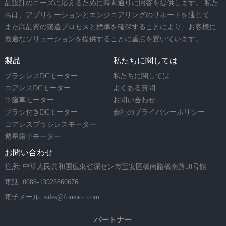
品設計のニーズに応えるために時間通りに回答を提供します。 私た
ちは、アプリケーションとエンジニアリングのサポートを通じて、
また高品質の製造プロセスと標準を確保することにより、お客様に
最適なソリューションを提供することに重点を置いています。
製品
私たちに関しては
ブラシレスDCモーター
私たちに関しては
コアレスDCモーター
よくある質問
平歯車モーター
お問い合わせ
ブラシ付きDCモーター
会社のプライバシーポリシー
コアレスブラシレスモーター
遊星歯車モーター
お問い合わせ
住所: 中華人民共和国広東省深セン市宝安区橋南路橋南路58号館
電話: 0086-13923860676
電子メール:
sales@foneacc.com
パートナー