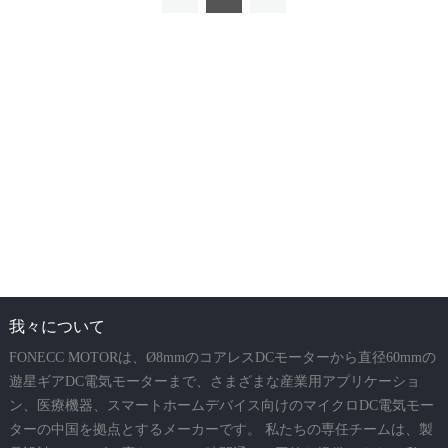
我々について
FONECC MOTORは、Ø8mmのコアレスDCモーターから直径60mmの
遊星ギアDC電気モーターまで、さまざまな産業用アプリケーショ
ン、医療機器、スマートホームデバイス向けのマイクロDC電気モー
ターの中国を拠点とするメーカーです。 私たちの専任チームは、製