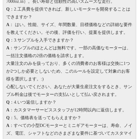
7000oz.in）。
長い寿命と信頼性の高いスムーズな走行。
Q
：2.工具費を提供できれば、新しいモーターを開発することは
できますか？
A
： はい。
性能、サイズ、年間数量、目標価格などの詳細な要件
を教えてください。その後、評価を行い、提案を提供します。
Q
：3.サンプルを入手できますか？
A
：サンプルのほとんどは無料です。一部の高価なモーターは、
一括注文価格の2倍の価格を請求します。
大量注文のみを扱っており、多くの消費者のお客様は交換に1つ
か2つしか必要としないため、このルールを設定して対象のお客
様を選択します。
:)
心配しないでください、あなたが大量生産注文をするとき、サン
プル料金は後でモーターの支払いとして払い戻されます。
Q
：4.いつ返信しますか？
A
：カスタマーサービススタッフが12時間以内に返信します。
Q
：5。価格表を送ってもらえますか？
A
：すべての小型DCモーターとミニギアモーターは、寿命、ノイ
ズ、電圧、シャフトなどのさまざまな要件に基づいてカスタマイ