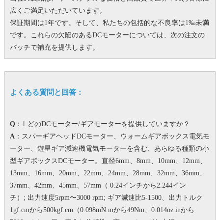
広くご満足いただいています。
保証期間は1年です。
そして、私たちの包括的な不良率は1‰未満
です。
これらの欠陥のあるDCモーターについては、次の注文の
バッチで補充を提供します。
よくある質問と回答：
Q
：1.どのDCモーター/ギアモーターを提供していますか？
A
：スパーギアヘッドDCモーター、ウォームギアボックス電気モ
ーター、遊星ギア減速機電気モーターを含む、あらゆる種類の小
型ギアボックスDCモーター。
直径6mm、8mm、10mm、12mm、
13mm、16mm、20mm、22mm、24mm、28mm、32mm、36mm、
37mm、42mm、45mm、57mm（ 0.24インチから2.244イン
チ）;
出力速度5rpm〜3000 rpm;
ギア減速比5-1500、出力トルク
1gf.cmから500kgf.cm（0.098mN.mから49Nm、0.014oz.inから