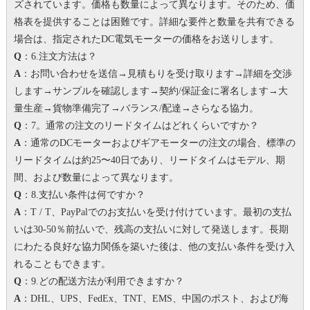
ズされています。価格も数量によって異なります。
そのため、価
格表を提供することは困難です。
詳細な要件と数量を共有できる
場合は、指定されたDC電気モーターの価格をお送りします。
Q
：6.注文方法は？
A
：お問い合わせを送信→見積もりを受け取ります→詳細を交渉
します→サンプルを確認します→契約/保証金に署名します→大
量生産→貨物準備完了→バランス/配達→さらなる協力。
Q
：7。
通常の注文のリードタイムはどれくらいですか？
A
：通常のDCモーターおよびギアモーターの注文の場合、標準の
リードタイムは約25〜40日であり、リードタイムはモデル、期
間、および数量によって異なります。
Q
：8.支払い条件は何ですか？
A
：T / T、PayPalでのお支払いを受け付けています。
最初の支払
いは30-50％前払いで、残高の支払いに対して発送します。
長期
にわたる良好な協力関係を築いた後は、他の支払い条件を受け入
れることもできます。
Q
：9.どの配送方法が利用できますか？
A
：DHL、UPS、FedEx、TNT、EMS、中国のポスト、および海