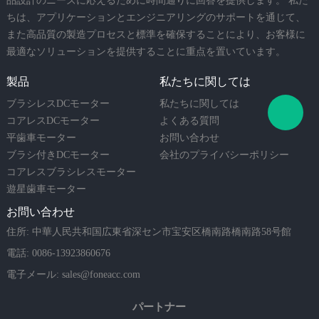
品設計のニーズに応えるために時間通りに回答を提供します。 私た
ちは、アプリケーションとエンジニアリングのサポートを通じて、
また高品質の製造プロセスと標準を確保することにより、お客様に
最適なソリューションを提供することに重点を置いています。
製品
私たちに関しては
ブラシレスDCモーター
私たちに関しては
コアレスDCモーター
よくある質問
平歯車モーター
お問い合わせ
ブラシ付きDCモーター
会社のプライバシーポリシー
コアレスブラシレスモーター
遊星歯車モーター
お問い合わせ
住所: 中華人民共和国広東省深セン市宝安区橋南路橋南路58号館
電話: 0086-13923860676
電子メール:
sales@foneacc.com
パートナー