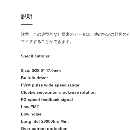
説明
注意：この典型的な仕様書のデータは、他の特定の顧客の
マイズすることができます。
Specifications:
Size: Φ28.0* 47.0mm
Built-in driver
PWM pulse wide speed range
Clockwise/counter-clockwise rotation
FG speed feedback signal
Low EMC
Low noise
Long life: 20000hrs Min.
Over-current protection