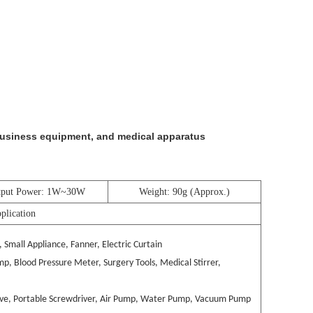
 business equipment, and medical apparatus
tput Power: 1W~30W
Weight: 90g (Approx.)
plication
Small Appliance, Fanner, Electric Curtain
, Blood Pressure Meter, Surgery Tools, Medical Stirrer,
alve, Portable Screwdriver, Air Pump, Water Pump, Vacuum Pump