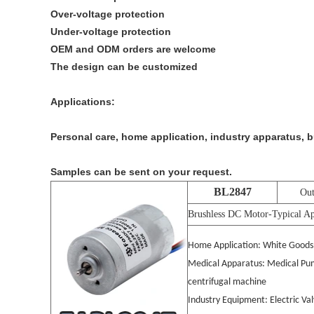
Over-voltage protection
Under-voltage protection
OEM and ODM orders are welcome
The design can be customized
Applications:
Personal care, home application, industry apparatus,
Samples can be sent on your request.
BL2847
Ou
Brushless DC Motor-Typical Ap
Home Application: White Goods, 
Medical Apparatus: Medical Pump
centrifugal machine
Industry Equipment: Electric V