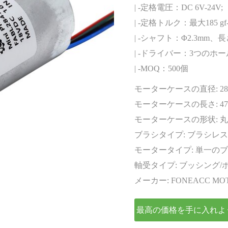
エンコーダー
| -定格電圧：DC 6V-24V;
| -定格トルク：最大185 gf-
| -シャフト：Φ2.3mm、
| -ドライバー：3つの
| -MOQ：500個
モーターケースの直径:
2
モーターケースの長さ:
4
モーターケースの形状:
丸
ブラシタイプ:
ブラシレス
モータータイプ:
単一のブ
軸受タイプ:
ブッシング/
メーカー:
FONEACC MO
最高の価格を手に入れよ