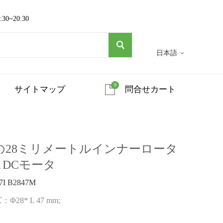
~20:30
日本語
0
サイトマップ
問合せカート
847Mの28ミリメートルインナーロータ
スDCモータ
7I B2847M
28* L 47 mm;
;