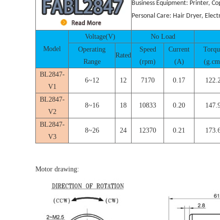
Business Equipment: Printer, Cop
Personal Care: Hair Dryer, Elec
Voltage(V)
No Load
Model
Operating
Speed
Current
Torqu
Rated
Range
(rpm)
(A)
(g.cm
BL2847-
6~12
12
7170
0.17
122.
V1
BL2847-
8~16
18
10833
0.20
147.
V2
BL2847-
8~26
24
12370
0.21
173.
V3
Motor drawing: