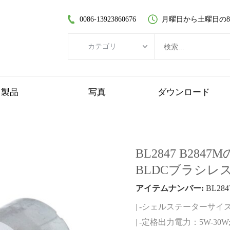
0086-13923860676
月曜日から土曜日の8:30
カテゴリ
カテゴリ
ブラシレスDCモーター
製品
写真
ダウンロード
コアレスDCモーター
平歯車モーター
ブラシ付きDCモーター
BL2847 B2
コアレスブラシレスモーター
BLDCブラシレ
遊星歯車モーター
アイテムナンバー:
BL284
プラスチックギヤードモーター
| -シェルステーターサイズ：Φ
ワームギヤードモーター
| -定格出力電力：5W-30W