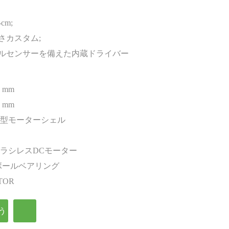
cm;
長さカスタム;
ホールセンサーを備えた内蔵ドライバー
8 mm
7 mm
型モーターシェル
ラシレスDCモーター
ボールベアリング
TOR
う