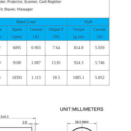
ier, Projector, Scanner, Cash Register
tric Shaver, Massager
Rated Load
Stall
e
Speed
Current
Output P.
Torque
Current
)
(rpm)
(A)
(W)
(g.cm)
(A)
2
6095
0.903
7.64
814.8
5.059
9
9100
1.087
13.81
924.3
5.746
6
10391
1.113
18.5
1085.1
5.852