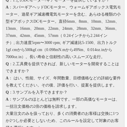
Q
：1.どのDCモーター/ギアモーターを提供していますか？
A
：スパーギアヘッドDCモーター、ウォームギアボックス電気モ
ーター、遊星ギア減速機電気モーターを含む、あらゆる種類の小
型ギアボックスDCモーター。
直径6mm、8mm、10mm、12mm、
13mm、16mm、20mm、22mm、24mm、28mm、32mm、36mm、
37mm、42mm、45mm、57mm（ 0.24インチから2.244イン
チ）;
出力速度5rpm〜3000 rpm;
ギア減速比5-1500、出力トルク
1gf.cmから500kgf.cm（0.098mN.mから49Nm、0.014oz.inから
7000oz.in）。
長い寿命と信頼性の高いスムーズな走行。
Q
：2.工具費を提供できれば、新しいモーターを開発することは
できますか？
A
： はい。
性能、サイズ、年間数量、目標価格などの詳細な要件
を教えてください。その後、評価を行い、提案を提供します。
Q
：3.サンプルを入手できますか？
A
：サンプルのほとんどは無料です。一部の高価なモーターは、
一括注文価格の2倍の価格を請求します。
大量注文のみを扱っており、多くの消費者のお客様は交換に1つ
か2つしか必要としないため、このルールを設定して対象のお客