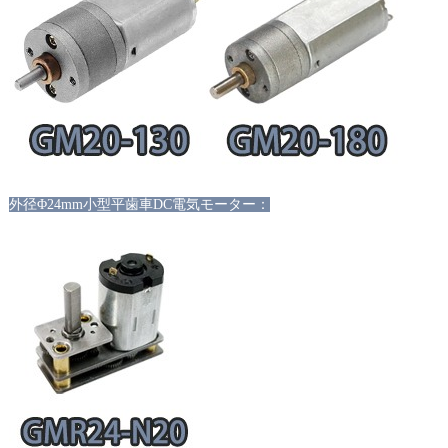
外径
Φ24mm小型平歯車DC電気モーター：