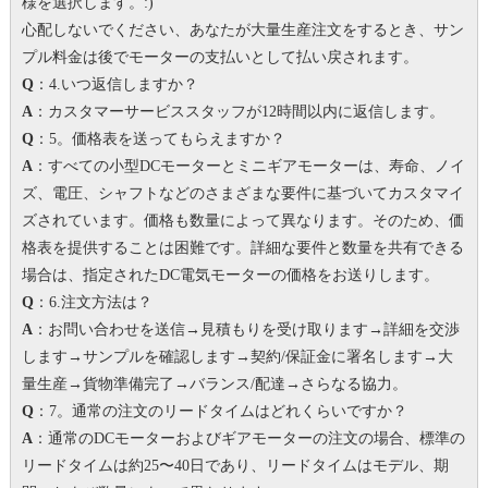
様を選択します。
:)
心配しないでください、あなたが大量生産注文をするとき、サン
プル料金は後でモーターの支払いとして払い戻されます。
Q
：4.いつ返信しますか？
A
：カスタマーサービススタッフが12時間以内に返信します。
Q
：5。価格表を送ってもらえますか？
A
：すべての小型DCモーターとミニギアモーターは、寿命、ノイ
ズ、電圧、シャフトなどのさまざまな要件に基づいてカスタマイ
ズされています。価格も数量によって異なります。
そのため、価
格表を提供することは困難です。
詳細な要件と数量を共有できる
場合は、指定されたDC電気モーターの価格をお送りします。
Q
：6.注文方法は？
A
：お問い合わせを送信→見積もりを受け取ります→詳細を交渉
します→サンプルを確認します→契約/保証金に署名します→大
量生産→貨物準備完了→バランス/配達→さらなる協力。
Q
：7。
通常の注文のリードタイムはどれくらいですか？
A
：通常のDCモーターおよびギアモーターの注文の場合、標準の
リードタイムは約25〜40日であり、リードタイムはモデル、期