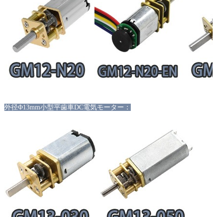
外径Φ13mm小型平歯車DC電気モーター：