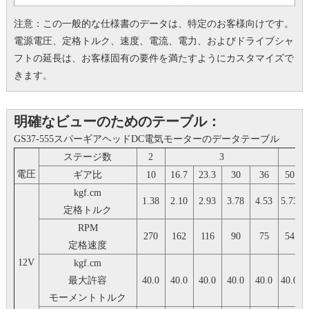
注意：この一般的な仕様書のデータは、特定のお客様向けです。
電源電圧、定格トルク、速度、電流、電力、およびドライブシャ
フトの延長は、お客様固有の要件を満たすようにカスタマイズで
きます。
明確なビューのためのテーブル：
GS37-555スパーギアヘッドDC電気モーターのデータテーブル
ステージ数
2
3
電圧
ギア比
10
16.7
23.3
30
36
50
kgf.cm
1.38
2.10
2.93
3.78
4.53
5.73
6
定格トルク
RPM
270
162
116
90
75
54
定格速度
12V
kgf.cm
最大許容
40.0
40.0
40.0
40.0
40.0
40.0
4
モーメントトルク