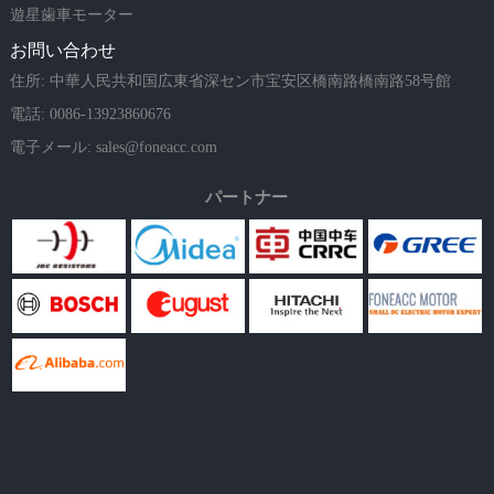
遊星歯車モーター
お問い合わせ
住所: 中華人民共和国広東省深セン市宝安区橋南路橋南路58号館
電話: 0086-13923860676
電子メール:
sales@foneacc.com
パートナー