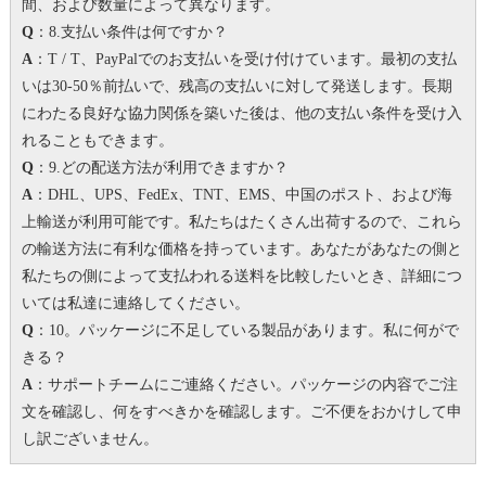
間、および数量によって異なります。
Q
：8.支払い条件は何ですか？
A
：T / T、PayPalでのお支払いを受け付けています。
最初の支払
いは30-50％前払いで、残高の支払いに対して発送します。
長期
にわたる良好な協力関係を築いた後は、他の支払い条件を受け入
れることもできます。
Q
：9.どの配送方法が利用できますか？
A
：DHL、UPS、FedEx、TNT、EMS、中国のポスト、および海
上輸送が利用可能です。私たちはたくさん出荷するので、これら
の輸送方法に有利な価格を持っています。
あなたがあなたの側と
私たちの側によって支払われる送料を比較したいとき、詳細につ
いては私達に連絡してください。
Q
：10。パッケージに不足している製品があります。
私に何がで
きる？
A
：サポートチームにご連絡ください。パッケージの内容でご注
文を確認し、何をすべきかを確認します。
ご不便をおかけして申
し訳ございません。