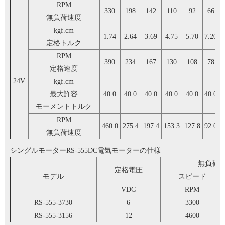
RPM
330
198
142
110
92
66
無負荷速度
kgf.cm
1.74
2.64
3.69
4.75
5.70
7.20
8
定格トルク
RPM
390
234
167
130
108
78
定格速度
24V
kgf.cm
最大許容
40.0
40.0
40.0
40.0
40.0
40.0
4
モーメントトルク
RPM
460.0
275.4
197.4
153.3
127.8
92.0
7
無負荷速度
シングルモーターRS-555DC電気モーターの仕様
無負荷
定格電圧
モデル
スピード
VDC
RPM
RS-555-3730
6
3300
RS-555-3156
12
4600