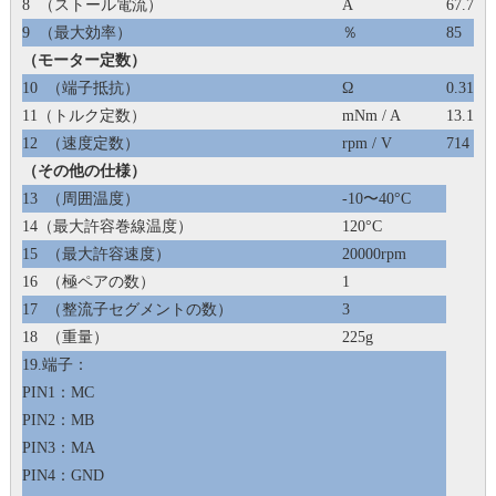
8
（ストール電流）
A
67.74
9
（最大効率）
％
85
（モーター定数）
10
（端子抵抗）
Ω
0.31
11（トルク定数）
mNm / A
13.11
12
（速度定数）
rpm / V
714
（その他の仕様）
13
（周囲温度）
-10〜40°C
14（最大許容巻線温度）
120°C
15
（最大許容速度）
20000rpm
16
（極ペアの数）
1
17
（整流子セグメントの数）
3
18
（重量）
225g
19.
端子：
PIN1：MC
PIN2：MB
PIN3：MA
PIN4：GND