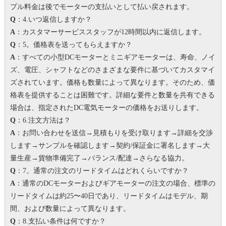
プル料金は後でモーターの支払いとして払い戻されます。
Q
：4.いつ返信しますか？
A
：カスタマーサービススタッフが12時間以内に返信します。
Q
：5。価格表を送ってもらえますか？
A
：すべての小型DCモーターとミニギアモーターは、寿命、ノイ
ズ、電圧、シャフトなどのさまざまな要件に基づいてカスタマイ
ズされています。価格も数量によって異なります。
そのため、価
格表を提供することは困難です。
詳細な要件と数量を共有できる
場合は、指定されたDC電気モーターの価格をお送りします。
Q
：6.注文方法は？
A
：お問い合わせを送信→見積もりを受け取ります→詳細を交渉
します→サンプルを確認します→契約/保証金に署名します→大
量生産→貨物準備完了→バランス/配達→さらなる協力。
Q
：7。
通常の注文のリードタイムはどれくらいですか？
A
：通常のDCモーターおよびギアモーターの注文の場合、標準の
リードタイムは約25〜40日であり、リードタイムはモデル、期
間、および数量によって異なります。
Q
：8.支払い条件は何ですか？