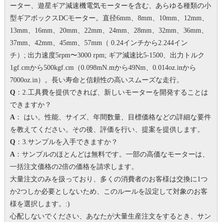
ーター、遊星ギア減速機電気モーターを含む、あらゆる種類の小
型ギアボックスDCモーター。
直径6mm、8mm、10mm、12mm、
13mm、16mm、20mm、22mm、24mm、28mm、32mm、36mm、
37mm、42mm、45mm、57mm（ 0.24インチから2.244イン
チ）;
出力速度5rpm〜3000 rpm;
ギア減速比5-1500、出力トルク
1gf.cmから500kgf.cm（0.098mN.mから49Nm、0.014oz.inから
7000oz.in）。
長い寿命と信頼性の高いスムーズな走行。
Q
：2.工具費を提供できれば、新しいモーターを開発することは
できますか？
A
： はい。
性能、サイズ、年間数量、目標価格などの詳細な要件
を教えてください。その後、評価を行い、提案を提供します。
Q
：3.サンプルを入手できますか？
A
：サンプルのほとんどは無料です。一部の高価なモーターは、
一括注文価格の2倍の価格を請求します。
大量注文のみを扱っており、多くの消費者のお客様は交換に1つ
か2つしか必要としないため、このルールを設定して対象のお客
様を選択します。
:)
心配しないでください、あなたが大量生産注文をするとき、サン