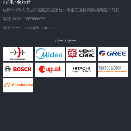
お問い合わせ
住所: 中華人民共和国広東省深セン市宝安区橋南路橋南路58号館
電話: 0086-13923860676
電子メール:
sales@foneacc.com
パートナー