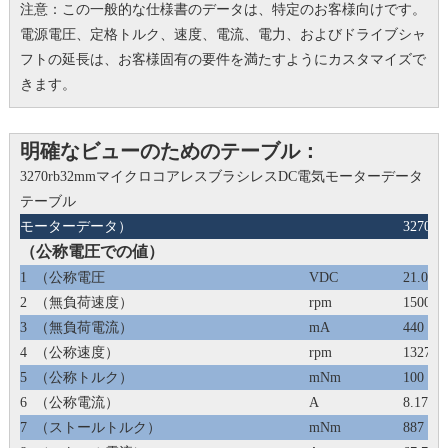
注意：この一般的な仕様書のデータは、特定のお客様向けです。
電源電圧、定格トルク、速度、電流、電力、およびドライブシャ
フトの延長は、お客様固有の要件を満たすようにカスタマイズで
きます。
明確なビューのためのテーブル：
3270rb32mmマイクロコアレスブラシレスDC電気モーターデータ
テーブル
モーターデータ）
3270RB
（公称電圧での値）
1
（公称電圧
VDC
21.0
2
（無負荷速度）
rpm
15000
3
（無負荷電流）
mA
440
4
（公称速度）
rpm
13275
5
（公称トルク）
mNm
100
6
（公称電流）
A
8.17
7
（ストールトルク）
mNm
887