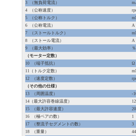
3
（無負荷電流）
m
4
（公称速度）
r
5
（公称トルク）
m
6
（公称電流）
A
7
（ストールトルク）
m
8
（ストール電流）
A
9
（最大効率）
％
（モーター定数）
10
（端子抵抗）
Ω
11（トルク定数）
m
12
（速度定数）
rp
（その他の仕様）
13
（周囲温度）
-
14（最大許容巻線温度）
1
15
（最大許容速度）
2
16
（極ペアの数）
1
17
（整流子セグメントの数）
3
18
（重量）
44