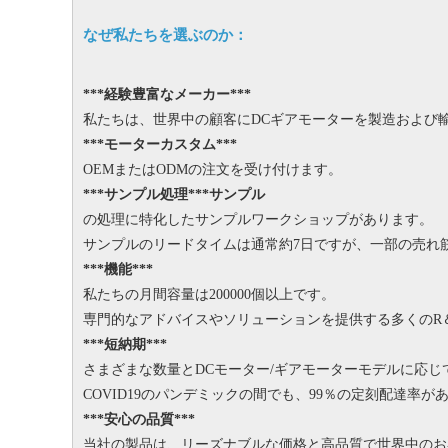
なぜ私たちを選ぶのか：
***経験豊富なメーカー***
私たちは、世界中の顧客にDCギアモーターを製造および輸
***モーターカスタム***
OEMまたはODMの注文を受け付けます。
***サンプル処理***サンプル
の処理に特化したサンプルワークショップがあります。
サンプルのリードタイムは通常約7日ですが、一部の売れ筋
***機能***
私たちの月間容量は200000個以上です。
専門的なアドバイスやソリューションを提供する多くのR
***短納期***
さまざまな数量とDCモーター/ギアモーターモデルに応じて
COVID19のパンデミックの間でも、99％の定刻配達率が
***安心の品質***
当社の製品は、リーズナブルな価格と高品質で世界中のお