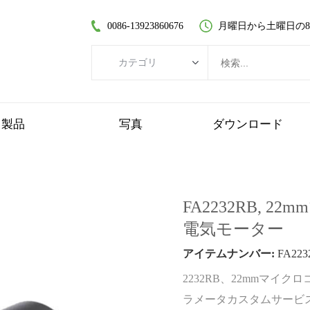
0086-13923860676
月曜日から土曜日の8:30
カテゴリ
カテゴリ
ブラシレスDCモーター
製品
写真
ダウンロード
コアレスDCモーター
平歯車モーター
ブラシ付きDCモーター
FA2232RB,
コアレスブラシレスモーター
電気モーター
遊星歯車モーター
アイテムナンバー:
FA223
プラスチックギヤードモーター
2232RB、22mmマイク
ワームギヤードモーター
ラメータカスタムサービ