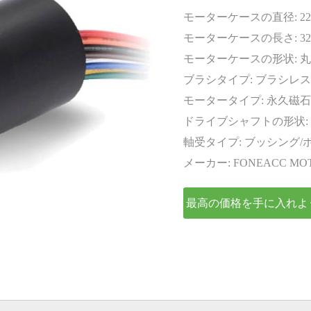
エンコーダー
モーターケースの直径:
2
モーターケースの長さ:
3
モーターケースの形状:
丸
ブラシタイプ:
ブラシレス
モータータイプ:
永久磁石
ドライブシャフトの形状:
軸受タイプ:
ブッシング/
メーカー:
FONEACC MO
最高の価格を手に入れよ