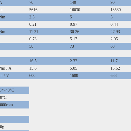
A
70
140
90
pm
5616
16030
13530
Nm
2.5
5
5
0.21
0.97
0.44
Nm
11.31
30.26
27.93
0.73
5.17
2.05
58
73
68
16.5
2.32
11.7
Nm / A
15.6
5.85
13.62
m / V
600
1600
688
10〜40°C
20°C
0000rpm
0g