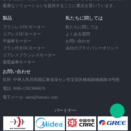
最適なソリューションを提供することに重点を置いています。
製品
私たちに関しては
ブラシレスDCモーター
私たちに関しては
コアレスDCモーター
よくある質問
平歯車モーター
お問い合わせ
ブラシ付きDCモーター
会社のプライバシーポリシー
コアレスブラシレスモーター
遊星歯車モーター
お問い合わせ
住所: 中華人民共和国広東省深セン市宝安区橋南路橋南路58号館
電話: 0086-13923860676
電子メール:
sales@foneacc.com
パートナー