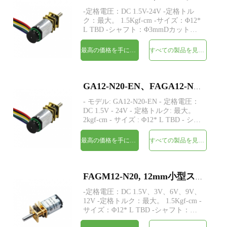
-定格電圧：DC 1.5V-24V -定格トル
ク：最大。 1.5Kgf-cm -サイズ：Φ12*
L TBD -シャフト：Φ3mmDカット
0.5mmM3M4カスタム -エンコーダ：
磁気エンコーダが利用可能 -MOQ：
最高の価格を手に入れよう
すべての製品を見てください
500個 -転流：ブラッシュド -構造：永
久磁石。
GA12-N20-EN、FAGA12-N20-EN、磁気エンコーダー付きミニギア付き N20 DC 電気モーター
- モデル: GA12-N20-EN - 定格電圧：
DC 1.5V - 24V - 定格トルク: 最大。
2kgf-cm - サイズ : Φ12* L TBD - シャ
フト: Φ3mm D カット 0.5mm /M3/M4/
カスタム - エンコーダー: 磁気エンコ
最高の価格を手に入れよう
すべての製品を見てください
ーダー - MOQ: 500 個 整流：金属/カ
ーボンブラシ
FAGM12-N20, 12mm小型スパーギアヘッドDC電気モーター
-定格電圧：DC 1.5V、3V、6V、9V、
12V -定格トルク：最大。 1.5Kgf-cm -
サイズ：Φ12* L TBD -シャフト：
Φ3mmDカット0.5mm、M3、M4、カ