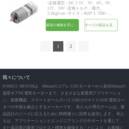
-定格電圧：DC 1.5V、3V、6V、9V、
12V、24V -定格トルク：最大。
3.2Kgf-cm -サイズ：Φ20* L TBD -シ
ャフト：Φ4mmDカット0.5mm、M4、
カスタム -エンコーダ：磁気エンコー
最高の価格を手に入れよう
すべての製品を見てください
ダが利用可能 -MOQ：500個
1
2
我々について
FONECC MOTORは、Ø8mmのコアレスDCモーターから直径60mmの
遊星ギアDC電気モーターまで、さまざまな産業用アプリケーショ
ン、医療機器、スマートホームデバイス向けのマイクロDC電気モー
ターの中国を拠点とするメーカーです。 私たちの専任チームは、製
品設計のニーズに応えるために時間通りに回答を提供します。 私た
ちは、アプリケーションとエンジニアリングのサポートを通じて、
また高品質の製造プロセスと標準を確保することにより、お客様に