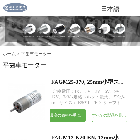
日本語
ホーム
>
平歯車モーター
平歯車モーター
FAGM25-370, 25mm小型スパーギアヘッドDC電気モーター
-定格電圧：DC 1.5V、3V、6V、9V、
12V、24V -定格トルク：最大。 5Kgf-
cm -サイズ：Φ25* L TBD -シャフト：
Φ4mmDカット0.5mm、M4、カスタム
-MOQ：500個
最高の価格を手に入れよう
すべての製品を見てください
FAGM12-N20-EN, 12mm小型スパーギアヘッドDC電気モーター